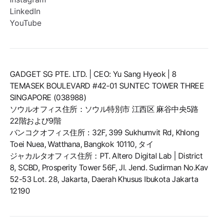
LinkedIn
YouTube
GADGET SG PTE. LTD. | CEO: Yu Sang Hyeok | 8
TEMASEK BOULEVARD #42-01 SUNTEC TOWER THREE
SINGAPORE (038988)
ソウルオフィス住所：ソウル特別市 江西区 麻谷中央5路
22階および9階
バンコクオフィス住所：32F, 399 Sukhumvit Rd, Khlong
Toei Nuea, Watthana, Bangkok 10110, タイ
ジャカルタオフィス住所：PT. Altero Digital Lab | District
8, SCBD, Prosperity Tower 56F, Jl. Jend. Sudirman No.Kav
52-53 Lot. 28, Jakarta, Daerah Khusus Ibukota Jakarta
12190