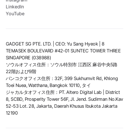
LinkedIn
YouTube
GADGET SG PTE. LTD. | CEO: Yu Sang Hyeok | 8
TEMASEK BOULEVARD #42-01 SUNTEC TOWER THREE
SINGAPORE (038988)
ソウルオフィス住所：ソウル特別市 江西区 麻谷中央5路
22階および9階
バンコクオフィス住所：32F, 399 Sukhumvit Rd, Khlong
Toei Nuea, Watthana, Bangkok 10110, タイ
ジャカルタオフィス住所：PT. Altero Digital Lab | District
8, SCBD, Prosperity Tower 56F, Jl. Jend. Sudirman No.Kav
52-53 Lot. 28, Jakarta, Daerah Khusus Ibukota Jakarta
12190