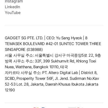
Instagram
LinkedIn
YouTube
GADGET SG PTE. LTD. | CEO: Yu Sang Hyeok | 8
TEMASEK BOULEVARD #42-01 SUNTEC TOWER THREE
SINGAPORE (038988)
서울 사무실 주소: 서울특별시 강서구 마곡중앙5로 22, 9층
방콕 사무소 주소: 32F, 399 Sukhumvit Rd, Khlong Toei
Nuea, Watthana, Bangkok 10110, 태국
자카르타 사무실 주소: PT. Altero Digital Lab | District 8,
SCBD, Prosperity Tower 56F, Jl. Jend. Sudirman No.Kav
52-53 Lot. 28, Jakarta, Daerah Khusus Ibukota Jakarta
12190