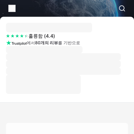
훌륭함
(
4.4
)
에서
80개의 리뷰
를 기반으로