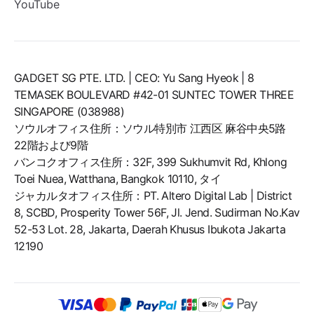
YouTube
GADGET SG PTE. LTD. | CEO: Yu Sang Hyeok | 8
TEMASEK BOULEVARD #42-01 SUNTEC TOWER THREE
SINGAPORE (038988)
ソウルオフィス住所：ソウル特別市 江西区 麻谷中央5路
22階および9階
バンコクオフィス住所：32F, 399 Sukhumvit Rd, Khlong
Toei Nuea, Watthana, Bangkok 10110, タイ
ジャカルタオフィス住所：PT. Altero Digital Lab | District
8, SCBD, Prosperity Tower 56F, Jl. Jend. Sudirman No.Kav
52-53 Lot. 28, Jakarta, Daerah Khusus Ibukota Jakarta
12190