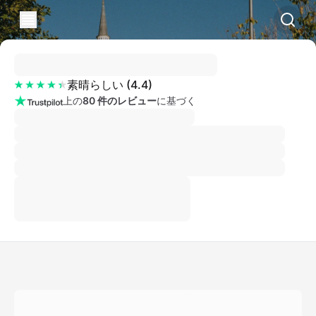
素晴らしい
(
4.4
)
上の
80 件のレビュー
に基づく