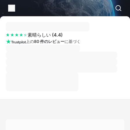
素晴らしい
(
4.4
)
上の
80 件のレビュー
に基づく