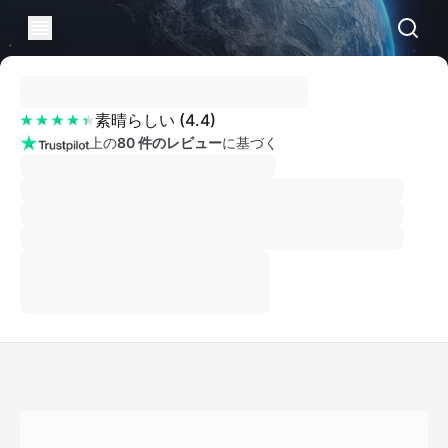
素晴らしい
(
4.4
)
上の
80 件のレビュー
に基づく