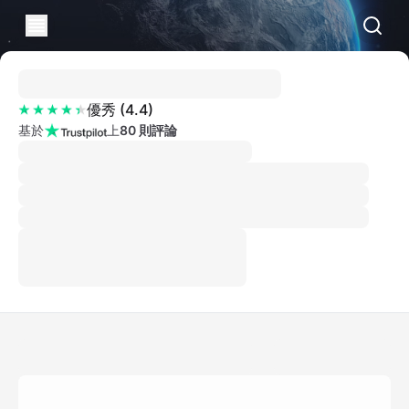
優秀
(
4.4
)
基於
上
80 則評論