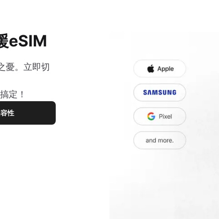
eSIM
之憂。立即切
您搞定！
相容性