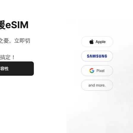
eSIM
之憂。立即切
您搞定！
相容性