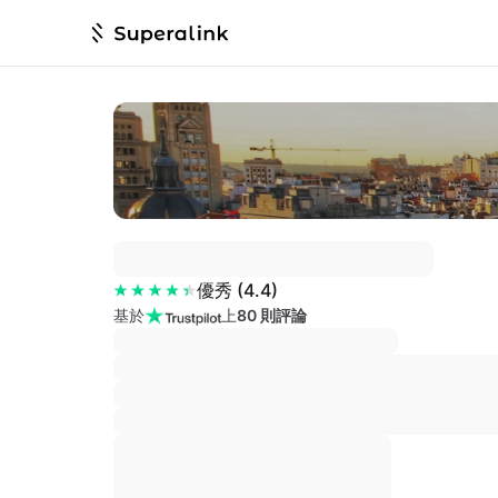
優秀
(
4.4
)
基於
上
80 則評論