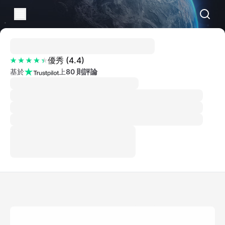
優秀
(
4.4
)
基於
上
80 則評論