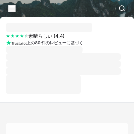
素晴らしい
(
4.4
)
上の
80 件のレビュー
に基づく